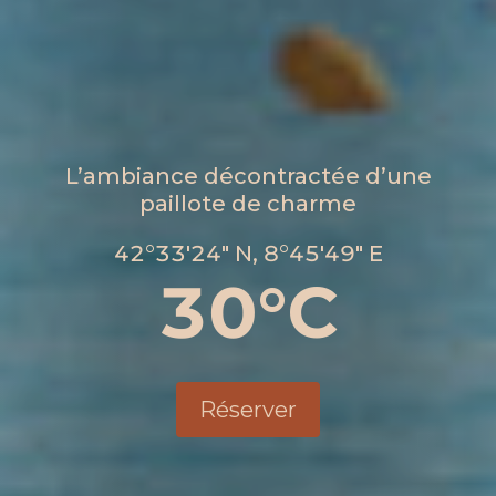
L’ambiance décontractée d’une
paillote de charme
42°33'24" N, 8°45'49" E
30
°C
Réserver